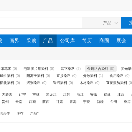
院
画界
采购
产品
公司库
简历
商圈
展会
料印花浆
(0)
电影胶片用染料
(0)
其它染料
(2)
金属络合染料
(0)
荧光增
碱性染料
(0)
阳离子染料
(0)
直接染料
(0)
分散染料
(1)
食用染料
(0)
硫化染料
(0)
溶剂染料
(0)
造纸染料
(0)
木材染料
(0)
直接混纺染料
(0
内蒙古
辽宁
吉林
黑龙江
江苏
浙江
安徽
福建
江西
贵州
云南
西藏
陕西
甘肃
青海
宁夏
新疆
台湾
香港
供合作
库存
产品*