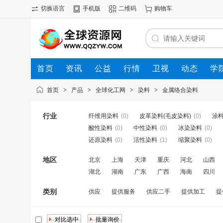
切换语言
手机版
二维码
购物车
首页
资讯
公益
行情
卫视
动态
学
首页
>
产品
>
全球化工网
>
染料
>
金属络合染料
行业
纤维用染料
(0)
皮革染料(毛皮染料)
(0)
涂
酸性染料
(0)
中性染料
(0)
冰染染料
(0)
还原染料
(0)
活性染料
(1)
缩聚染料
(0)
地区
北京
上海
天津
重庆
河北
山西
湖北
湖南
广东
广西
海南
四川
类别
供应
提供服务
供应二手
提供加工
提