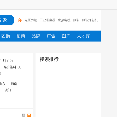
电压力锅
工业吸尘器
发热电缆
服装
服装打包机
服务/
工具
家用电器
电焊机
服务
团购
招商
品牌
广告
图库
人才库
搜索排行
白剂
(12)
媒介染料
(1)
)
山东
河南
澳门