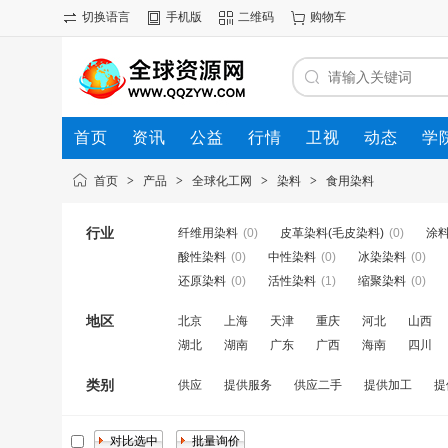
切换语言
手机版
二维码
购物车
首页
资讯
公益
行情
卫视
动态
学
首页
>
产品
>
全球化工网
>
染料
>
食用染料
行业
纤维用染料
(0)
皮革染料(毛皮染料)
(0)
涂
酸性染料
(0)
中性染料
(0)
冰染染料
(0)
还原染料
(0)
活性染料
(1)
缩聚染料
(0)
地区
北京
上海
天津
重庆
河北
山西
湖北
湖南
广东
广西
海南
四川
类别
供应
提供服务
供应二手
提供加工
提