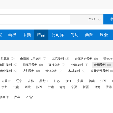
院
画界
采购
产品
公司库
简历
商圈
展会
料印花浆
(0)
电影胶片用染料
(0)
其它染料
(2)
金属络合染料
(0)
荧光增
碱性染料
(0)
阳离子染料
(0)
直接染料
(0)
分散染料
(1)
食用染料
(0)
硫化染料
(0)
溶剂染料
(0)
造纸染料
(0)
木材染料
(0)
直接混纺染料
(0
内蒙古
辽宁
吉林
黑龙江
江苏
浙江
安徽
福建
江西
贵州
云南
西藏
陕西
甘肃
青海
宁夏
新疆
台湾
香港
供合作
库存
产品*