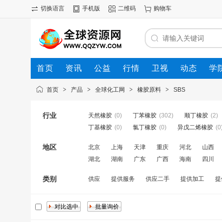
切换语言
手机版
二维码
购物车
首页
资讯
公益
行情
卫视
动态
学
首页
>
产品
>
全球化工网
>
橡胶原料
>
SBS
行业
天然橡胶
(0)
丁苯橡胶
(302)
顺丁橡胶
(2)
丁基橡胶
(0)
氯丁橡胶
(0)
异戊二烯橡胶
(0
地区
北京
上海
天津
重庆
河北
山西
湖北
湖南
广东
广西
海南
四川
类别
供应
提供服务
供应二手
提供加工
提