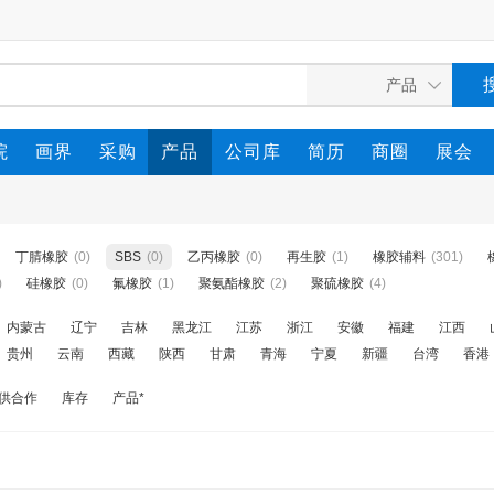
院
画界
采购
产品
公司库
简历
商圈
展会
丁腈橡胶
(0)
SBS
(0)
乙丙橡胶
(0)
再生胶
(1)
橡胶辅料
(301)
)
硅橡胶
(0)
氟橡胶
(1)
聚氨酯橡胶
(2)
聚硫橡胶
(4)
内蒙古
辽宁
吉林
黑龙江
江苏
浙江
安徽
福建
江西
贵州
云南
西藏
陕西
甘肃
青海
宁夏
新疆
台湾
香港
供合作
库存
产品*