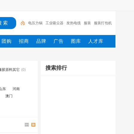
电压力锅
工业吸尘器
发热电缆
服装
服装打包机
服务/
工具
家用电器
电焊机
服务
团购
招商
品牌
广告
图库
人才库
搜索排行
橡胶原料其它
(0)
山东
河南
澳门