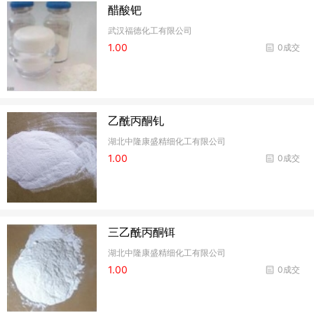
醋酸钯
武汉福德化工有限公司
1.00
0成交
乙酰丙酮钆
湖北中隆康盛精细化工有限公司
1.00
0成交
三乙酰丙酮铒
湖北中隆康盛精细化工有限公司
1.00
0成交