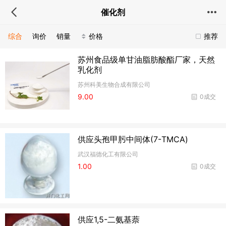
催化剂
综合
询价
销量
价格
推荐
苏州食品级单甘油脂肪酸酯厂家，天然
乳化剂
苏州科美生物合成有限公司
9.00
0成交
供应头孢甲肟中间体(7-TMCA)
武汉福德化工有限公司
1.00
0成交
供应1,5-二氨基萘