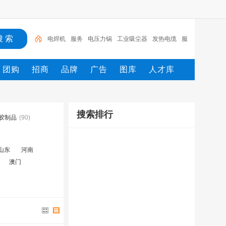
电焊机
服务
电压力锅
工业吸尘器
发热电缆
服
装
服装打包机
服务/
工具
家用电器
团购
招商
品牌
广告
图库
人才库
搜索排行
胶制品
(90)
山东
河南
澳门