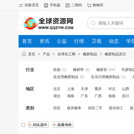
切换语言
手机版
二维码
购物车
首页
资讯
公益
行情
卫视
动态
学
首页
>
产品
>
全球化工网
>
橡胶制品
>
橡胶制品其它
行业
轮胎
(1)
橡胶带
(4)
橡胶管
(54)
乳胶制
农业用橡胶制品
(0)
生活日用橡胶制品
(1)
地区
北京
上海
天津
重庆
河北
山西
湖北
湖南
广东
广西
海南
四川
类别
供应
提供服务
供应二手
提供加工
提