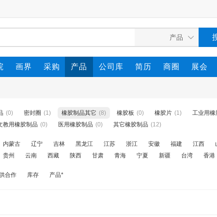
院
画界
采购
产品
公司库
简历
商圈
展会
品
(0)
密封圈
(1)
橡胶制品其它
(8)
橡胶板
(0)
橡胶片
(1)
工业用橡
文教用橡胶制品
(0)
医用橡胶制品
(0)
其它橡胶制品
(12)
内蒙古
辽宁
吉林
黑龙江
江苏
浙江
安徽
福建
江西
贵州
云南
西藏
陕西
甘肃
青海
宁夏
新疆
台湾
香港
供合作
库存
产品*