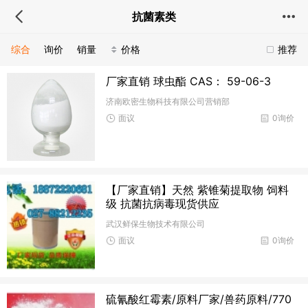
抗菌素类
综合
询价
销量
价格
推荐
厂家直销 球虫酯 CAS： 59-06-3
济南欧密生物科技有限公司营销部
面议
0询价
【厂家直销】天然 紫锥菊提取物 饲料
级 抗菌抗病毒现货供应
武汉鲜保生物技术有限公司
面议
0询价
硫氰酸红霉素/原料厂家/兽药原料/770