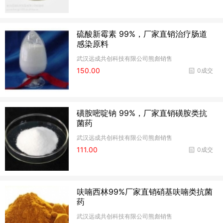
硫酸新霉素 99%，厂家直销治疗肠道
感染原料
武汉远成共创科技有限公司熊彪销售
150.00
0成交
磺胺嘧啶钠 99%，厂家直销磺胺类抗
菌药
武汉远成共创科技有限公司熊彪销售
111.00
0成交
呋喃西林99%厂家直销硝基呋喃类抗菌
药
武汉远成共创科技有限公司熊彪销售