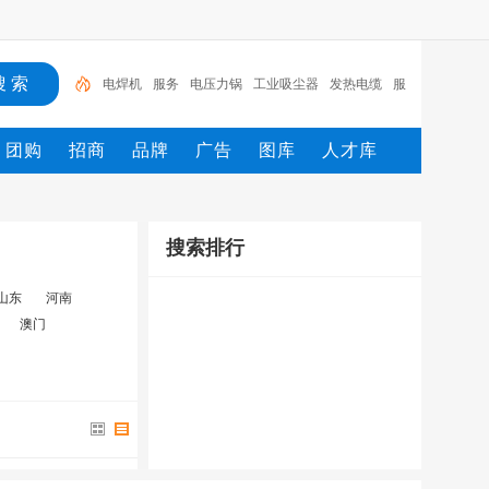
电焊机
服务
电压力锅
工业吸尘器
发热电缆
服
装
服装打包机
服务/
工具
家用电器
团购
招商
品牌
广告
图库
人才库
搜索排行
山东
河南
澳门