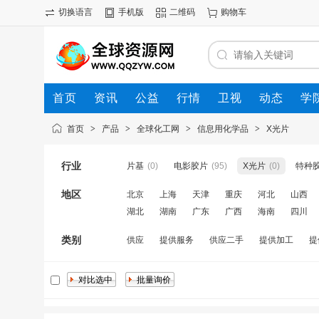
切换语言
手机版
二维码
购物车
首页
资讯
公益
行情
卫视
动态
学
首页
>
产品
>
全球化工网
>
信息用化学品
>
X光片
行业
片基
(0)
电影胶片
(95)
X光片
(0)
特种
地区
北京
上海
天津
重庆
河北
山西
湖北
湖南
广东
广西
海南
四川
类别
供应
提供服务
供应二手
提供加工
提