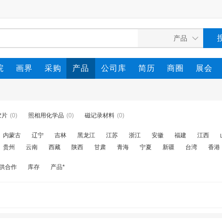
院
画界
采购
产品
公司库
简历
商圈
展会
胶片
(0)
照相用化学品
(0)
磁记录材料
(0)
内蒙古
辽宁
吉林
黑龙江
江苏
浙江
安徽
福建
江西
贵州
云南
西藏
陕西
甘肃
青海
宁夏
新疆
台湾
香港
供合作
库存
产品*