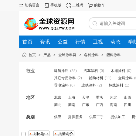
切换语言
手机版
二维码
购物车
首页
资讯
公益
行情
卫视
动态
学
首页
>
产品
>
全球涂料网
>
各种涂料
>
塑料涂料
行业
建筑涂料
(25)
汽车涂料
(0)
木器涂料
(0)
其它专用涂料
(2)
辅助材料
(11)
金属涂料
(
导电涂料
(6)
玻璃涂料
(2)
标线涂料
(1)
地区
北京
上海
天津
重庆
河北
山西
湖北
湖南
广东
广西
海南
四川
类别
供应
提供服务
供应二手
提供加工
提