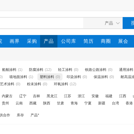
院
画界
采购
产品
公司库
简历
商圈
展会
船舶涂料
(1)
防腐涂料
(12)
轻工涂料
(0)
铁路公路涂料
(0)
通用涂料
0)
墙地面涂料
(1)
塑料涂料
(0)
印染涂料
(0)
保温涂料
(0)
耐高温
艺术涂料
(0)
粉末涂料
(0)
环氧涂料
(12)
内蒙古
辽宁
吉林
黑龙江
江苏
浙江
安徽
福建
江西
贵州
云南
西藏
陕西
甘肃
青海
宁夏
新疆
台湾
香港
供合作
库存
产品*