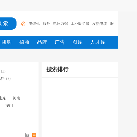
电焊机
服务
电压力锅
工业吸尘器
发热电缆
服
装
服装打包机
服务/
工具
家用电器
团购
招商
品牌
广告
图库
人才库
搜索排行
(1)
涂料
(7)
山东
河南
澳门