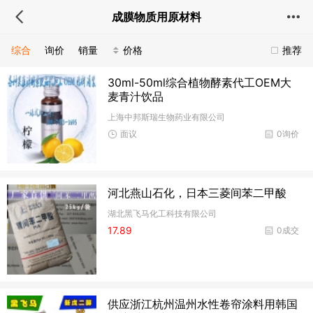
成膜物质用原材料
综合
询价
销量
价格
推荐
30ml-50ml综合植物酵素代工OEM大
麦青汁饮品
上海中邦斯瑞生物药业有限公司
面议
0询价
河北燕山石化，日本三菱间苯二甲酸
湖北黑飞马化工科技有限公司
17.89
0成交
供应浙江杭州温州水性卷帘涂料用韩国