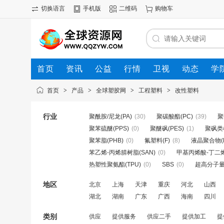
切换语言
手机版
二维码
购物车
首页
资讯
公益
行情
卫视
动态
学
首页
>
产品
>
全球塑胶网
>
工程塑料
>
改性塑料
行业
聚酰胺/尼龙(PA)
(30)
聚碳酸酯(PC)
(39)
聚
聚苯硫醚(PPS)
(0)
聚醚砜(PES)
(1)
聚砜类
聚苯脂(PHB)
(0)
氟塑料(F)
(8)
液晶聚合物(L
苯乙烯-丙烯腈树脂(SAN)
(0)
甲基丙烯酸-丁二烯
热塑性聚氨酯(TPU)
(0)
SBS
(0)
超高分子量
地区
北京
上海
天津
重庆
河北
山西
湖北
湖南
广东
广西
海南
四川
类别
供应
提供服务
供应二手
提供加工
提