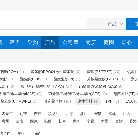
院
画界
采购
产品
公司库
简历
商圈
展会
甲醛(POM)
(4)
聚苯醚(PPO)和改性聚苯醚
(0)
聚酯(PBT/PET)
(20)
热塑性
树脂
(0)
聚醚酮(PEK)
(2)
聚酰亚胺(PI)
(1)
芳族聚酰胺(PARA)
(0)
聚芳
CP)
(0)
聚甲基丙烯酸甲酯(PMMA)
(57)
丙烯腈-苯乙烯树脂(AS)
(0)
-苯乙烯共聚物(MBS)
(0)
丙烯腈/乙烯/苯乙烯共聚物(AES)
(0)
酚醛树脂(PF)
聚乙烯(UHMWPE)
(7)
其它聚合物
(16)
改性塑料
(4)
TPR
(0)
EVA
(0
内蒙古
辽宁
吉林
黑龙江
江苏
浙江
安徽
福建
江西
贵州
云南
西藏
陕西
甘肃
青海
宁夏
新疆
台湾
香港
供合作
库存
产品*