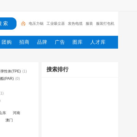
电压力锅
工业吸尘器
发热电缆
服装
服装打包机
服务/
工具
家用电器
电焊机
服务
团购
招商
品牌
广告
图库
人才库
搜索排行
弹性体(TPE)
(1)
酯(PAR)
(0)
(1)
)
山东
河南
澳门