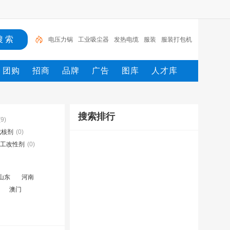
电压力锅
工业吸尘器
发热电缆
服装
服装打包机
服务/
工具
家用电器
电焊机
服务
团购
招商
品牌
广告
图库
人才库
搜索排行
(9)
成核剂
(0)
工改性剂
(0)
山东
河南
澳门