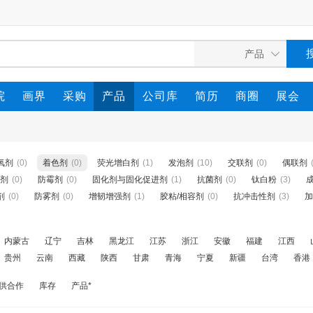
院
画界
采购
产品
公司库
简历
商圈
展会
氧剂
(0)
着色剂
(0)
荧光增白剂
(1)
发泡剂
(10)
交联剂
(0)
偶联剂
剂
(0)
防霉剂
(0)
固化剂与固化促进剂
(1)
抗菌剂
(0)
钛白粉
(3)
剂
(0)
防雾剂
(0)
增韧增强剂
(1)
胶粘/相容剂
(0)
抗冲击性剂
(3)
加
内蒙古
辽宁
吉林
黑龙江
江苏
浙江
安徽
福建
江西
贵州
云南
西藏
陕西
甘肃
青海
宁夏
新疆
台湾
香港
供合作
库存
产品*