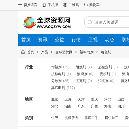
切换语言
手机版
二维码
购物车
首页
资讯
公益
行情
卫视
动态
学
首页
>
产品
>
全球塑胶网
>
塑料助剂
>
着色剂
行业
增塑剂
(19)
阻燃剂
(2)
热稳定剂
(0)
抗
抗静电剂
(1)
润滑剂
(0)
脱模剂
(0)
流滴
分散剂
(25)
光亮剂
(0)
消光剂
(0)
填充
其它助剂
(117)
地区
北京
上海
天津
重庆
河北
山西
湖北
湖南
广东
广西
海南
四川
类别
供应
提供服务
供应二手
提供加工
提