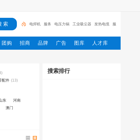
电焊机
服务
电压力锅
工业吸尘器
发热电缆
服
装
服装打包机
服务/
工具
家用电器
团购
招商
品牌
广告
图库
人才库
搜索排行
3)
零配件
(13)
山东
河南
澳门