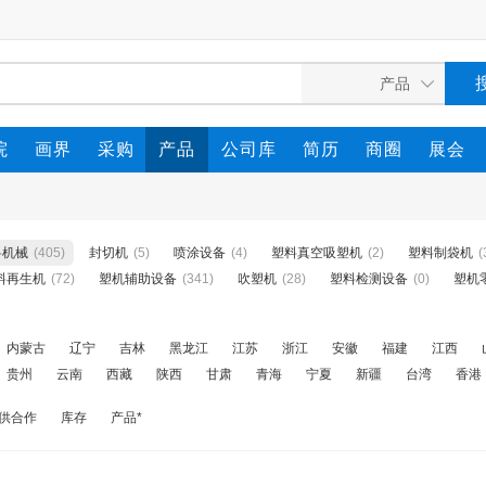
院
画界
采购
产品
公司库
简历
商圈
展会
料机械
(405)
封切机
(5)
喷涂设备
(4)
塑料真空吸塑机
(2)
塑料制袋机
(
料再生机
(72)
塑机辅助设备
(341)
吹塑机
(28)
塑料检测设备
(0)
塑机
内蒙古
辽宁
吉林
黑龙江
江苏
浙江
安徽
福建
江西
贵州
云南
西藏
陕西
甘肃
青海
宁夏
新疆
台湾
香港
供合作
库存
产品*