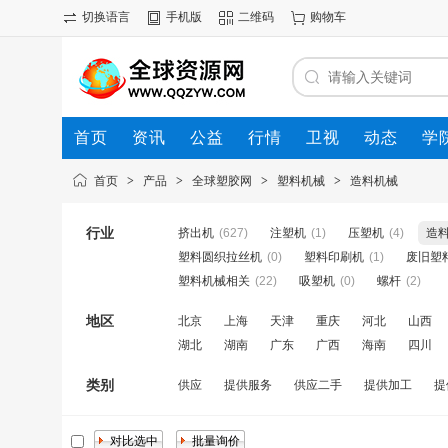
切换语言
手机版
二维码
购物车
首页
资讯
公益
行情
卫视
动态
学
首页
>
产品
>
全球塑胶网
>
塑料机械
>
造料机械
行业
挤出机
(627)
注塑机
(1)
压塑机
(4)
造
塑料圆织拉丝机
(0)
塑料印刷机
(1)
废旧塑
塑料机械相关
(22)
吸塑机
(0)
螺杆
(2)
地区
北京
上海
天津
重庆
河北
山西
湖北
湖南
广东
广西
海南
四川
类别
供应
提供服务
供应二手
提供加工
提