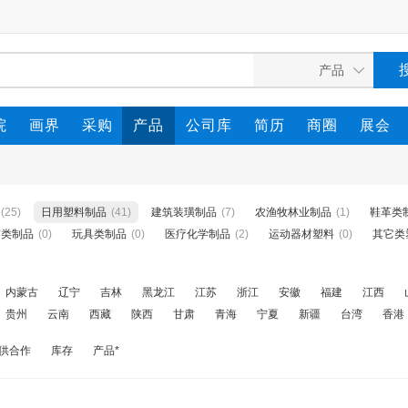
院
画界
采购
产品
公司库
简历
商圈
展会
(25)
日用塑料制品
(41)
建筑装璜制品
(7)
农渔牧林业制品
(1)
鞋革类
艺类制品
(0)
玩具类制品
(0)
医疗化学制品
(2)
运动器材塑料
(0)
其它类
内蒙古
辽宁
吉林
黑龙江
江苏
浙江
安徽
福建
江西
贵州
云南
西藏
陕西
甘肃
青海
宁夏
新疆
台湾
香港
供合作
库存
产品*