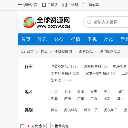
切换语言
手机版
二维码
购物车
首页
资讯
公益
行情
卫视
动态
学
首页
>
产品
>
全球塑胶网
>
塑料制品
>
日用塑料制品
行业
包装类制品
(138)
汽车用塑料
(0)
电子塑料
塑料配件制品
(10)
家电用塑料制品
(4)
工
塑料管
(187)
地区
北京
上海
天津
重庆
河北
山西
湖北
湖南
广东
广西
海南
四川
类别
供应
提供服务
供应二手
提供加工
提