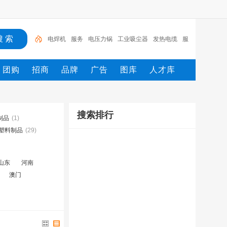
电焊机
服务
电压力锅
工业吸尘器
发热电缆
服
装
服装打包机
服务/
工具
家用电器
团购
招商
品牌
广告
图库
人才库
搜索排行
制品
(1)
塑料制品
(29)
山东
河南
澳门