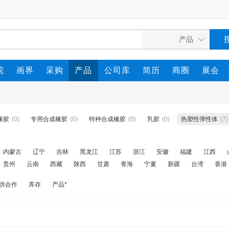
院
画界
采购
产品
公司库
简历
商圈
展会
橡胶
(0)
专用合成橡胶
(0)
特种合成橡胶
(0)
乳胶
(0)
热塑性弹性体
(7)
内蒙古
辽宁
吉林
黑龙江
江苏
浙江
安徽
福建
江西
贵州
云南
西藏
陕西
甘肃
青海
宁夏
新疆
台湾
香港
供合作
库存
产品*