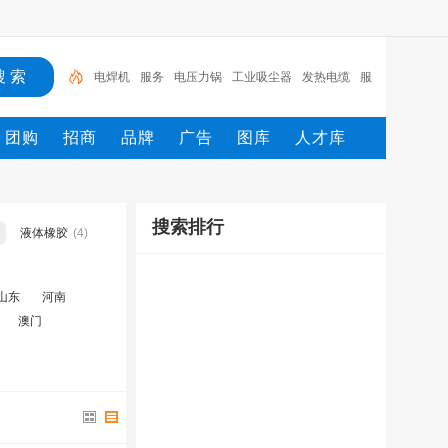
电焊机
服务
电压力锅
工业吸尘器
发热电缆
服
装
服装打包机
服务/
工具
家用电器
团购
招商
品牌
广告
图库
人才库
搜索排行
液体橡胶
(4)
山东
河南
澳门