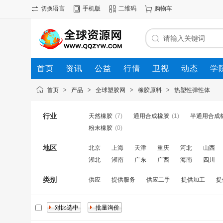
切换语言
手机版
二维码
购物车
首页
资讯
公益
行情
卫视
动态
学
首页
>
产品
>
全球塑胶网
>
橡胶原料
>
热塑性弹性体
行业
天然橡胶
(7)
通用合成橡胶
(1)
半通用合成
粉末橡胶
(0)
地区
北京
上海
天津
重庆
河北
山西
湖北
湖南
广东
广西
海南
四川
类别
供应
提供服务
供应二手
提供加工
提