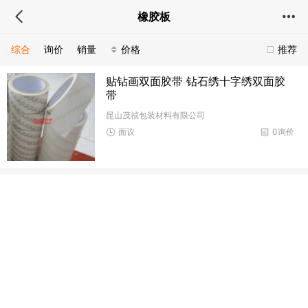
橡胶板
综合
询价
销量
价格
推荐
贴钻画双面胶带 钻石绣十字绣双面胶
带
昆山茂祯包装材料有限公司
面议
0询价