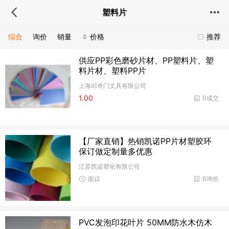
塑料片
综合
询价
销量
价格
推荐
供应PP彩色磨砂片材、PP塑料片、塑
料片材、塑料PP片
上海邱奇门文具有限公司
1.00
0成交
【厂家直销】热销凯诺PP片材塑胶环
保订做定制量多优惠
江苏凯诺塑化有限公司
面议
0询价
PVC发泡印花叶片 50MM防水木仿木