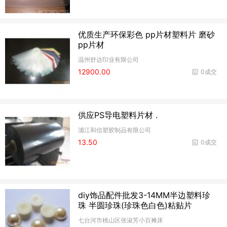
优质生产环保彩色 pp片材塑料片 磨砂
pp片材
温州舒达印业有限公司
12900.00
0成交
供应PS导电塑料片材 .
浦江和信塑胶制品有限公司
13.50
0成交
diy饰品配件批发3-14MM半边塑料珍
珠 半圆珍珠(珍珠色白色)粘贴片
七台河市桃山区张淑芳小百摊床