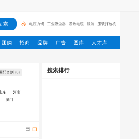
电压力锅
工业吸尘器
发热电缆
服装
服装打包机
服务/
工具
家用电器
电焊机
服务
团购
招商
品牌
广告
图库
人才库
搜索排行
用配合剂
(0)
山东
河南
澳门