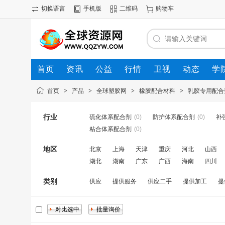
切换语言
手机版
二维码
购物车
首页
资讯
公益
行情
卫视
动态
学
首页
>
产品
>
全球塑胶网
>
橡胶配合材料
>
乳胶专用配合
行业
硫化体系配合剂
(0)
防护体系配合剂
(0)
补
粘合体系配合剂
(0)
地区
北京
上海
天津
重庆
河北
山西
湖北
湖南
广东
广西
海南
四川
类别
供应
提供服务
供应二手
提供加工
提