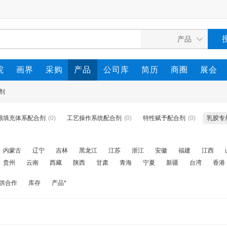
院
画界
采购
产品
公司库
简历
商圈
展会
剂
强填充体系配合剂
(0)
工艺操作系统配合剂
(0)
特性赋予配合剂
(0)
乳胶专
内蒙古
辽宁
吉林
黑龙江
江苏
浙江
安徽
福建
江西
贵州
云南
西藏
陕西
甘肃
青海
宁夏
新疆
台湾
香港
供合作
库存
产品*