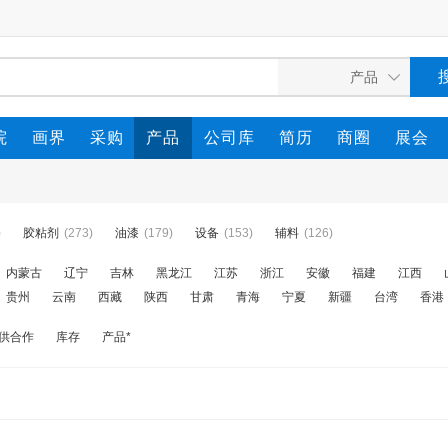
院
画界
采购
产品
公司库
简历
商圈
展会
)
胶粘剂
(273)
油漆
(179)
设备
(153)
辅料
(126)
内蒙古
辽宁
吉林
黑龙江
江苏
浙江
安徽
福建
江西
贵州
云南
西藏
陕西
甘肃
青海
宁夏
新疆
台湾
香港
供合作
库存
产品*