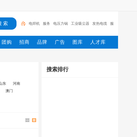
电焊机
服务
电压力锅
工业吸尘器
发热电缆
服
装
服装打包机
服务/
工具
家用电器
团购
招商
品牌
广告
图库
人才库
搜索排行
山东
河南
澳门