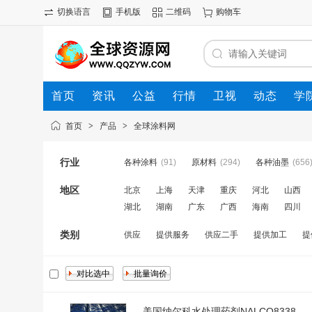
切换语言
手机版
二维码
购物车
首页
资讯
公益
行情
卫视
动态
学
首页
>
产品
>
全球涂料网
行业
各种涂料
(91)
原材料
(294)
各种油墨
(656
地区
北京
上海
天津
重庆
河北
山西
湖北
湖南
广东
广西
海南
四川
类别
供应
提供服务
供应二手
提供加工
提
美国纳尔科水处理药剂NALCO8338