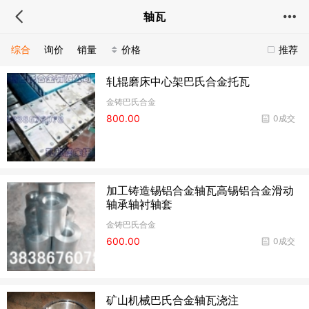
轴瓦
综合
询价
销量
价格
推荐
轧辊磨床中心架巴氏合金托瓦
金铸巴氏合金
800.00
0成交
加工铸造锡铝合金轴瓦高锡铝合金滑动
轴承轴衬轴套
金铸巴氏合金
600.00
0成交
矿山机械巴氏合金轴瓦浇注