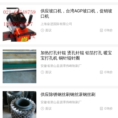
供应坡口机，台湾AGP坡口机，促销坡
口机
上海奋进国际有限公司
面议
0询价
加热打孔针辊 烫孔针辊 铝箔打孔 暖宝
宝打孔机 铜针辊针圈
安徽省潜山县源潭伟峰制刷厂
面议
0询价
供应除锈钢丝刷钢丝滚钢丝刷
安徽省潜山县源潭伟峰制刷厂
面议
0询价