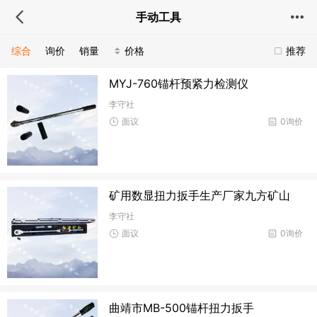
手动工具
综合
询价
销量
价格
推荐
MYJ-760锚杆预紧力检测仪
李守社
面议
0询价
矿用数显扭力扳手生产厂家九方矿山
李守社
面议
0询价
曲靖市MB-500锚杆扭力扳手