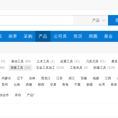
院
画界
采购
产品
公司库
简历
商圈
展会
119)
液动工具
(80)
土木工具
(1)
起重工具
(31)
刀具刃具
(51)
磨具
188)
测量工具
(18)
五金工具加工
(319)
工装夹具
(4)
防爆工具
(108)
内蒙古
辽宁
吉林
黑龙江
江苏
浙江
安徽
福建
江西
贵州
云南
西藏
陕西
甘肃
青海
宁夏
新疆
台湾
香港
供合作
库存
产品*