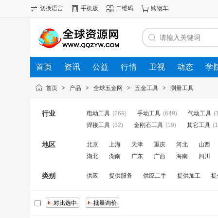
切换语言
手机版
二维码
购物车
首页
资讯
公益
行情
卫视
动态
学
首页
>
产品
>
全球五金网
>
五金工具
>
测量工具
行业
电动工具
(269)
手动工具
(649)
气动工具
(
焊接工具
(32)
金刚石工具
(19)
其它工具
(
地区
北京
上海
天津
重庆
河北
山西
湖北
湖南
广东
广西
海南
四川
类别
供应
提供服务
供应二手
提供加工
提