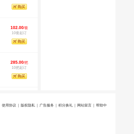
102.00
/套
10套起订
285.00
/把
10把起订
|
使用协议
|
版权隐私
|
广告服务
|
积分换礼
|
网站留言
|
帮助中