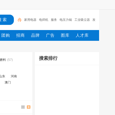
家用电器
电焊机
服务
电压力锅
工业吸尘器
发
热电缆
服装
服装打包机
服务/
工具
团购
招商
品牌
广告
图库
人才库
搜索排行
磨料
(57)
山东
河南
澳门