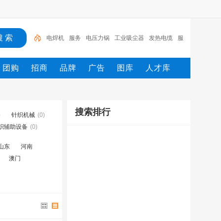
电焊机
服务
电压力锅
工业吸尘器
发热电缆
服
装
服装打包机
服务/
工具
家用电器
团购
招商
品牌
广告
图库
人才库
搜索排行
)
针织机械
(0)
织辅助设备
(0)
山东
河南
澳门