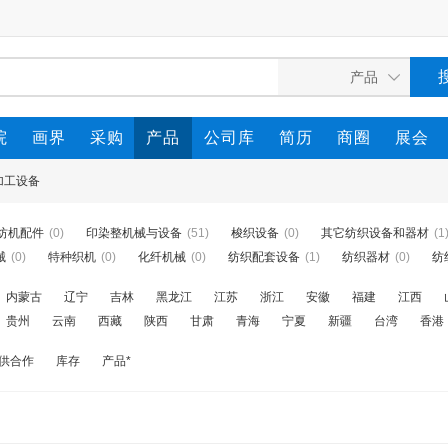
院
画界
采购
产品
公司库
简历
商圈
展会
加工设备
纺机配件
(0)
印染整机械与设备
(51)
梭织设备
(0)
其它纺织设备和器材
(1
械
(0)
特种织机
(0)
化纤机械
(0)
纺织配套设备
(1)
纺织器材
(0)
纺
内蒙古
辽宁
吉林
黑龙江
江苏
浙江
安徽
福建
江西
贵州
云南
西藏
陕西
甘肃
青海
宁夏
新疆
台湾
香港
供合作
库存
产品*