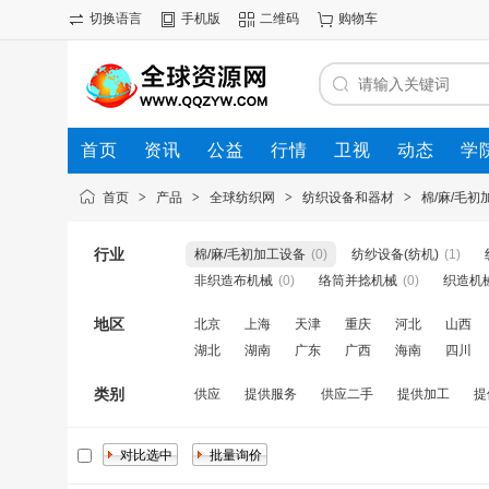
切换语言
手机版
二维码
购物车
首页
资讯
公益
行情
卫视
动态
学
首页
>
产品
>
全球纺织网
>
纺织设备和器材
>
棉/麻/毛初
行业
棉/麻/毛初加工设备
(0)
纺纱设备(纺机)
(1)
非织造布机械
(0)
络筒并捻机械
(0)
织造机
地区
北京
上海
天津
重庆
河北
山西
湖北
湖南
广东
广西
海南
四川
类别
供应
提供服务
供应二手
提供加工
提