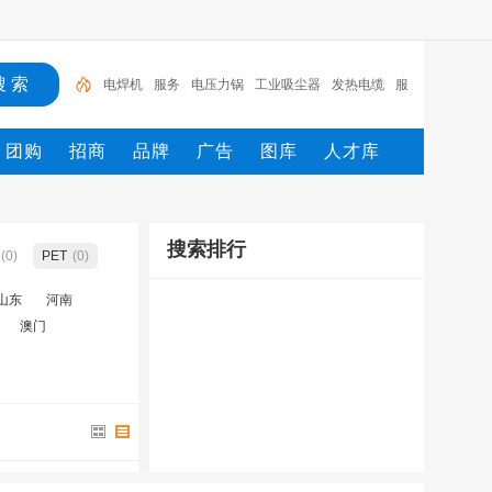
电焊机
服务
电压力锅
工业吸尘器
发热电缆
服
装
服装打包机
服务/
工具
家用电器
团购
招商
品牌
广告
图库
人才库
搜索排行
(0)
PET
(0)
山东
河南
澳门