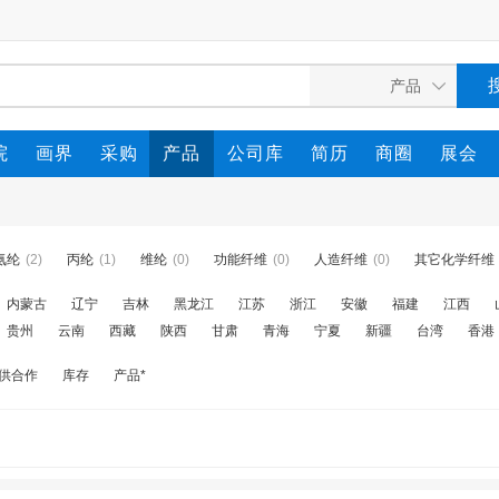
院
画界
采购
产品
公司库
简历
商圈
展会
氨纶
(2)
丙纶
(1)
维纶
(0)
功能纤维
(0)
人造纤维
(0)
其它化学纤维
内蒙古
辽宁
吉林
黑龙江
江苏
浙江
安徽
福建
江西
贵州
云南
西藏
陕西
甘肃
青海
宁夏
新疆
台湾
香港
供合作
库存
产品*