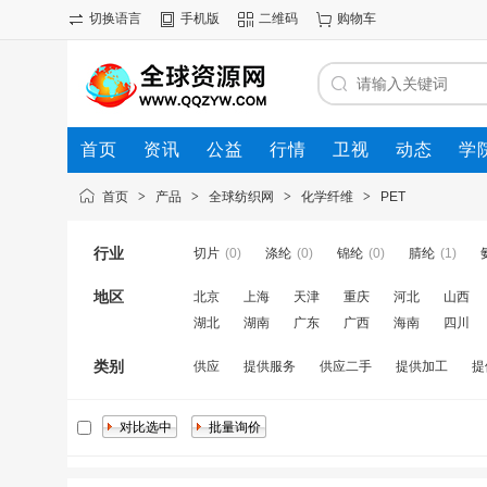
切换语言
手机版
二维码
购物车
首页
资讯
公益
行情
卫视
动态
学
首页
>
产品
>
全球纺织网
>
化学纤维
>
PET
行业
切片
(0)
涤纶
(0)
锦纶
(0)
腈纶
(1)
地区
北京
上海
天津
重庆
河北
山西
湖北
湖南
广东
广西
海南
四川
类别
供应
提供服务
供应二手
提供加工
提