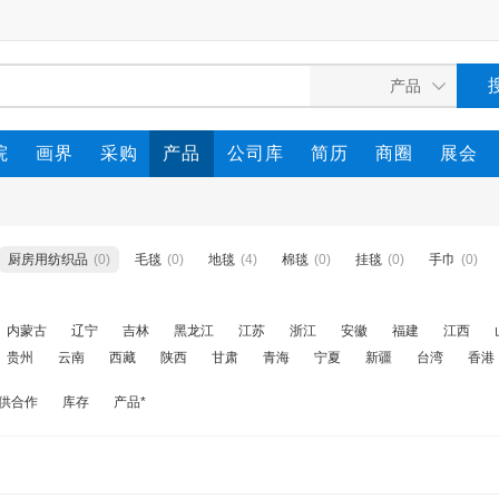
院
画界
采购
产品
公司库
简历
商圈
展会
厨房用纺织品
(0)
毛毯
(0)
地毯
(4)
棉毯
(0)
挂毯
(0)
手巾
(0)
内蒙古
辽宁
吉林
黑龙江
江苏
浙江
安徽
福建
江西
贵州
云南
西藏
陕西
甘肃
青海
宁夏
新疆
台湾
香港
供合作
库存
产品*