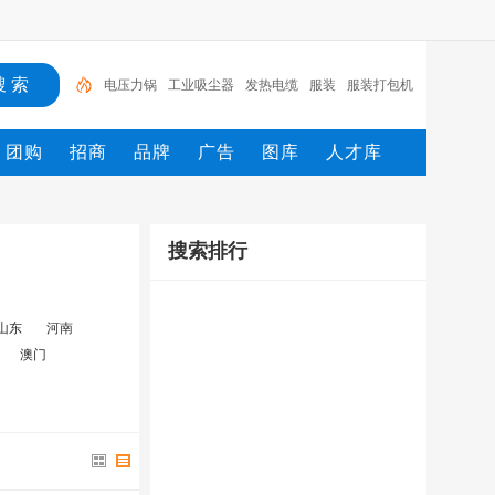
电压力锅
工业吸尘器
发热电缆
服装
服装打包机
服务/
工具
家用电器
电焊机
服务
团购
招商
品牌
广告
图库
人才库
搜索排行
山东
河南
澳门