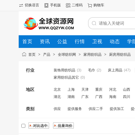
切换语言
手机版
二维码
购物车
首页
资讯
公益
行情
卫视
动态
学
首页
>
产品
>
全球纺织网
>
家用纺织品
>
厨房用纺织品
行业
装饰用纺织品
(3)
毛巾
(2)
床上用品
(47)
家用纺织品其它
(0)
地区
北京
上海
天津
重庆
河北
山西
湖北
湖南
广东
广西
海南
四川
类别
供应
提供服务
供应二手
提供加工
提