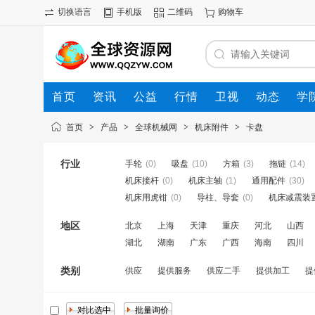
切换语言
手机版
二维码
购物车
首页
资讯
公益
行情
卫视
动态
学
首页
>
产品
>
全球机械网
>
机床附件
>
卡盘
行业
手轮
(0)
吸盘
(10)
方箱
(3)
拖链
(14)
机床接杆
(0)
机床主轴
(1)
通用配件
(30)
机床用虎钳
(0)
导柱、导套
(0)
机床减震装
地区
北京
上海
天津
重庆
河北
山西
湖北
湖南
广东
广西
海南
四川
类别
供应
提供服务
供应二手
提供加工
提