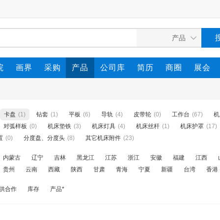
院
画界
采购
产品
公司库
简历
商圈
展会
卡盘
(1)
钻套
(1)
平板
(6)
导轨
(4)
皮带轮
(0)
工作台
(67)
机
对弧样板
(0)
机床垫铁
(3)
机床灯具
(4)
机床丝杆
(1)
机床护罩
(17)
置
(0)
分度盘、分度头
(8)
其它机床附件
(23)
内蒙古
辽宁
吉林
黑龙江
江苏
浙江
安徽
福建
江西
贵州
云南
西藏
陕西
甘肃
青海
宁夏
新疆
台湾
香港
供合作
库存
产品*