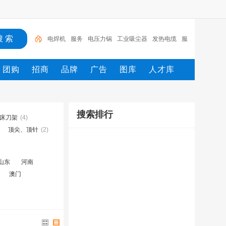
电焊机
服务
电压力锅
工业吸尘器
发热电缆
服
装
服装打包机
服务/
工具
家用电器
团购
招商
品牌
广告
图库
人才库
搜索排行
床刀架
(4)
顶尖、顶针
(2)
山东
河南
澳门