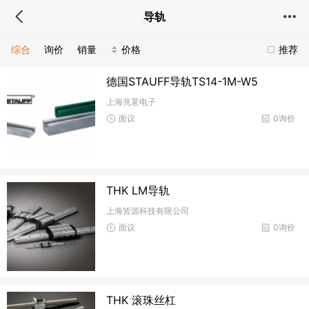
导轨
综合
询价
销量
价格
推荐
德国STAUFF导轨TS14-1M-W5
上海兆茗电子
面议
0询价
THK LM导轨
上海皆源科技有限公司
面议
0询价
THK 滚珠丝杠