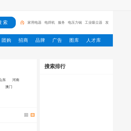
家用电器
电焊机
服务
电压力锅
工业吸尘器
发
热电缆
服装
服装打包机
服务/
工具
团购
招商
品牌
广告
图库
人才库
搜索排行
山东
河南
澳门