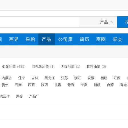
院
画界
采购
产品
公司库
简历
商圈
展会
柔版油墨
(489)
网孔版油墨
(1)
无版油墨
(1)
其它油墨
(0)
内蒙古
辽宁
吉林
黑龙江
江苏
浙江
安徽
福建
江西
贵州
云南
西藏
陕西
甘肃
青海
宁夏
新疆
台湾
香港
供合作
库存
产品*