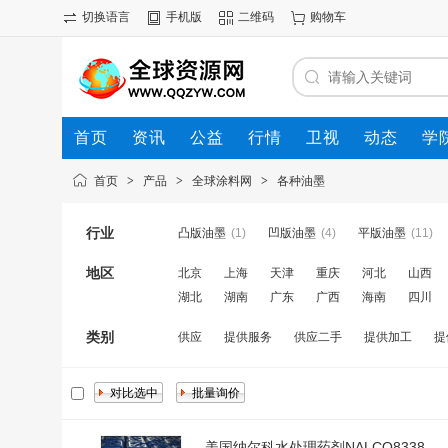
切换语言
手机版
二维码
购物车
首页
资讯
公益
行情
卫视
动态
学
首页
>
产品
>
全球涂料网
>
各种油墨
行业
凸版油墨
(1)
凹版油墨
(4)
平版油墨
(11)
地区
北京
上海
天津
重庆
河北
山西
湖北
湖南
广东
广西
海南
四川
类别
供应
提供服务
供应二手
提供加工
提
美国纳尔科水处理药剂NALCO8338