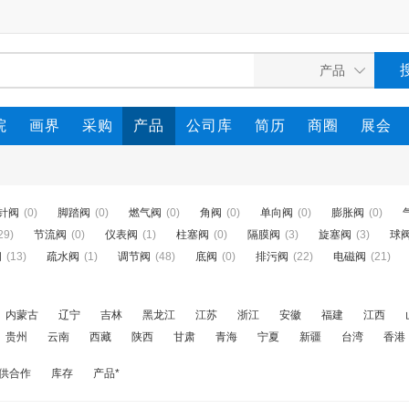
院
画界
采购
产品
公司库
简历
商圈
展会
针阀
(0)
脚踏阀
(0)
燃气阀
(0)
角阀
(0)
单向阀
(0)
膨胀阀
(0)
29)
节流阀
(0)
仪表阀
(1)
柱塞阀
(0)
隔膜阀
(3)
旋塞阀
(3)
球
阀
(13)
疏水阀
(1)
调节阀
(48)
底阀
(0)
排污阀
(22)
电磁阀
(21)
内蒙古
辽宁
吉林
黑龙江
江苏
浙江
安徽
福建
江西
贵州
云南
西藏
陕西
甘肃
青海
宁夏
新疆
台湾
香港
供合作
库存
产品*