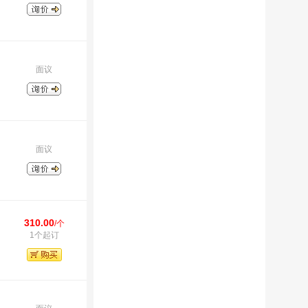
面议
面议
310.00
/个
1个起订