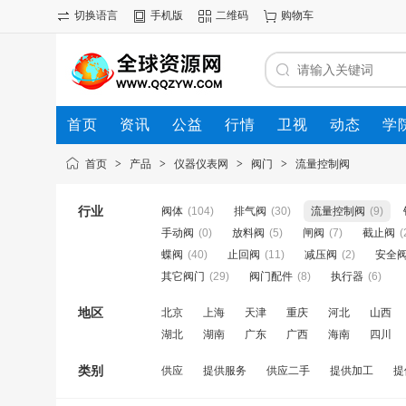
切换语言
手机版
二维码
购物车
首页
资讯
公益
行情
卫视
动态
学
首页
>
产品
>
仪器仪表网
>
阀门
>
流量控制阀
行业
阀体
(104)
排气阀
(30)
流量控制阀
(9)
手动阀
(0)
放料阀
(5)
闸阀
(7)
截止阀
(
蝶阀
(40)
止回阀
(11)
减压阀
(2)
安全
其它阀门
(29)
阀门配件
(8)
执行器
(6)
地区
北京
上海
天津
重庆
河北
山西
湖北
湖南
广东
广西
海南
四川
类别
供应
提供服务
供应二手
提供加工
提