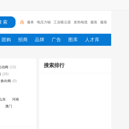
服务
电压力锅
工业吸尘器
发热电缆
服装
服装
打包机
服务/
工具
家用电器
电焊机
团购
招商
品牌
广告
图库
人才库
搜索排行
气动阀
(15)
阀
(26)
换向阀
(0)
山东
河南
澳门