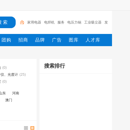
家用电器
电焊机
服务
电压力锅
工业吸尘器
发
热电缆
服装
服装打包机
服务/
工具
团购
招商
品牌
广告
图库
人才库
搜索排行
镜
(0)
谱仪、光度计
(25)
仪
(0)
山东
河南
澳门