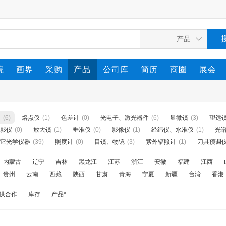
院
画界
采购
产品
公司库
简历
商圈
展会
仪
(6)
熔点仪
(1)
色差计
(0)
光电子、激光器件
(6)
显微镜
(3)
望远
影仪
(0)
放大镜
(1)
垂准仪
(0)
影像仪
(1)
经纬仪、水准仪
(1)
光
它光学仪器
(39)
照度计
(0)
目镜、物镜
(3)
紫外辐照计
(1)
刀具预调
内蒙古
辽宁
吉林
黑龙江
江苏
浙江
安徽
福建
江西
贵州
云南
西藏
陕西
甘肃
青海
宁夏
新疆
台湾
香港
供合作
库存
产品*