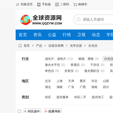
切换语言
手机版
二维码
购物车
首页
资讯
公益
行情
卫视
动态
学
首页
>
产品
>
仪器仪表网
>
光学仪器
>
分光仪
行业
滤光片、滤色片
(13)
棱镜、透镜
(4)
分光
激光水平仪
(0)
夜视仪
(0)
干涉仪
(0)
投
单色仪
(0)
折射仪
(0)
激光测距仪
(0)
其
地区
北京
上海
天津
重庆
河北
山西
湖北
湖南
广东
广西
海南
四川
类别
供应
提供服务
供应二手
提供加工
提