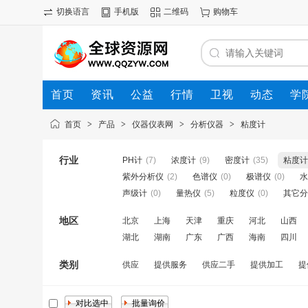
切换语言
手机版
二维码
购物车
首页
资讯
公益
行情
卫视
动态
学
首页
>
产品
>
仪器仪表网
>
分析仪器
>
粘度计
行业
PH计
(7)
浓度计
(9)
密度计
(35)
粘度计
紫外分析仪
(2)
色谱仪
(0)
极谱仪
(0)
水
声级计
(0)
量热仪
(5)
粒度仪
(0)
其它分
地区
北京
上海
天津
重庆
河北
山西
湖北
湖南
广东
广西
海南
四川
类别
供应
提供服务
供应二手
提供加工
提