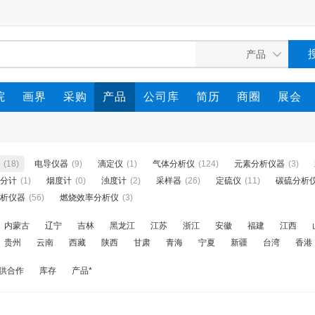
院
画界
采购
产品
公司库
简历
商圈
展会
(18)
电导仪器
(9)
滴定仪
(1)
气体分析仪
(124)
元素分析仪器
(3)
分计
(1)
烟度计
(0)
浊度计
(2)
采样器
(26)
定硫仪
(11)
碳硫分析
析仪器
(56)
燃烧效率分析仪
(3)
内蒙古
辽宁
吉林
黑龙江
江苏
浙江
安徽
福建
江西
贵州
云南
西藏
陕西
甘肃
青海
宁夏
新疆
台湾
香港
供合作
库存
产品*