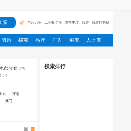
电压力锅
工业吸尘器
发热电缆
服装
服装打包机
服务/
工具
家用电器
电焊机
服务
团购
招商
品牌
广告
图库
人才库
搜索排行
水质分析仪
(20)
仪
(7)
山东
河南
澳门