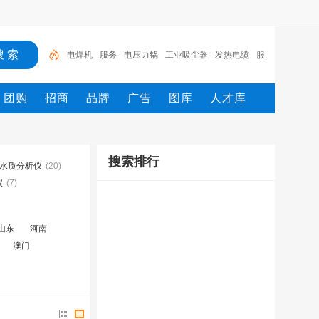
电焊机
服务
电压力锅
工业吸尘器
发热电缆
服
装
服装打包机
服务/
工具
家用电器
团购
招商
品牌
广告
图库
人才库
搜索排行
水质分析仪
(20)
仪
(7)
山东
河南
澳门