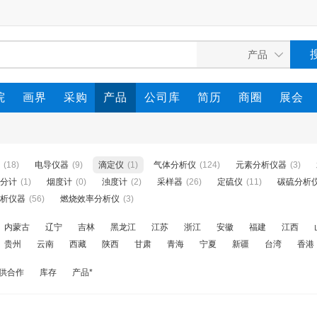
院
画界
采购
产品
公司库
简历
商圈
展会
(18)
电导仪器
(9)
滴定仪
(1)
气体分析仪
(124)
元素分析仪器
(3)
分计
(1)
烟度计
(0)
浊度计
(2)
采样器
(26)
定硫仪
(11)
碳硫分析
析仪器
(56)
燃烧效率分析仪
(3)
内蒙古
辽宁
吉林
黑龙江
江苏
浙江
安徽
福建
江西
贵州
云南
西藏
陕西
甘肃
青海
宁夏
新疆
台湾
香港
供合作
库存
产品*