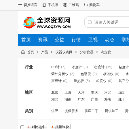
切换语言
手机版
二维码
购物车
首页
资讯
公益
行情
卫视
动态
学
首页
>
产品
>
仪器仪表网
>
分析仪器
>
滴定仪
行业
PH计
(7)
浓度计
(9)
密度计
(35)
粘度计
紫外分析仪
(2)
色谱仪
(0)
极谱仪
(0)
水
声级计
(0)
量热仪
(5)
粒度仪
(0)
其它分
地区
北京
上海
天津
重庆
河北
山西
湖北
湖南
广东
广西
海南
四川
类别
供应
提供服务
供应二手
提供加工
提