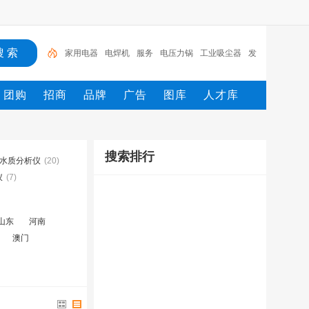
家用电器
电焊机
服务
电压力锅
工业吸尘器
发
热电缆
服装
服装打包机
服务/
工具
团购
招商
品牌
广告
图库
人才库
搜索排行
水质分析仪
(20)
仪
(7)
山东
河南
澳门