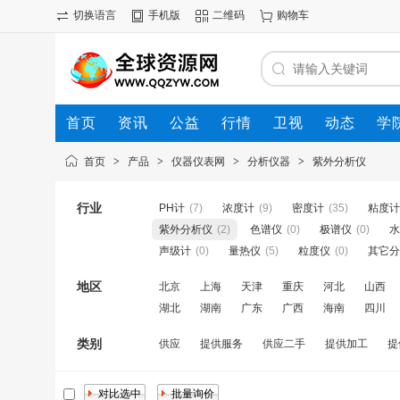
切换语言
手机版
二维码
购物车
首页
资讯
公益
行情
卫视
动态
学
首页
>
产品
>
仪器仪表网
>
分析仪器
>
紫外分析仪
行业
PH计
(7)
浓度计
(9)
密度计
(35)
粘度计
紫外分析仪
(2)
色谱仪
(0)
极谱仪
(0)
水
声级计
(0)
量热仪
(5)
粒度仪
(0)
其它分
地区
北京
上海
天津
重庆
河北
山西
湖北
湖南
广东
广西
海南
四川
类别
供应
提供服务
供应二手
提供加工
提