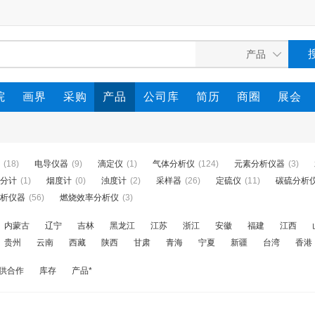
院
画界
采购
产品
公司库
简历
商圈
展会
(18)
电导仪器
(9)
滴定仪
(1)
气体分析仪
(124)
元素分析仪器
(3)
分计
(1)
烟度计
(0)
浊度计
(2)
采样器
(26)
定硫仪
(11)
碳硫分析
析仪器
(56)
燃烧效率分析仪
(3)
内蒙古
辽宁
吉林
黑龙江
江苏
浙江
安徽
福建
江西
贵州
云南
西藏
陕西
甘肃
青海
宁夏
新疆
台湾
香港
供合作
库存
产品*