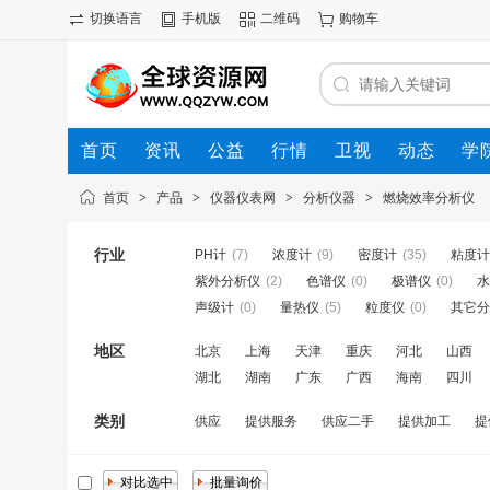
切换语言
手机版
二维码
购物车
首页
资讯
公益
行情
卫视
动态
学
首页
>
产品
>
仪器仪表网
>
分析仪器
>
燃烧效率分析仪
行业
PH计
(7)
浓度计
(9)
密度计
(35)
粘度计
紫外分析仪
(2)
色谱仪
(0)
极谱仪
(0)
水
声级计
(0)
量热仪
(5)
粒度仪
(0)
其它分
地区
北京
上海
天津
重庆
河北
山西
湖北
湖南
广东
广西
海南
四川
类别
供应
提供服务
供应二手
提供加工
提