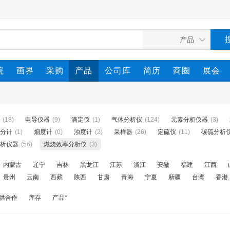
院
画界
采购
产品
公司库
简历
商圈
展会
(18)
电导仪器
(9)
滴定仪
(1)
气体分析仪
(124)
元素分析仪器
(3)
分计
(1)
烟度计
(0)
浊度计
(2)
采样器
(26)
定硫仪
(11)
碳硫分析
析仪器
(56)
燃烧效率分析仪
(3)
内蒙古
辽宁
吉林
黑龙江
江苏
浙江
安徽
福建
江西
贵州
云南
西藏
陕西
甘肃
青海
宁夏
新疆
台湾
香港
供合作
库存
产品*