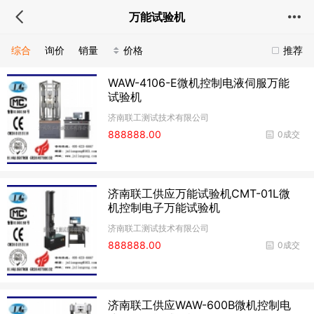
万能试验机
综合
询价
销量
价格
推荐
WAW-4106-E微机控制电液伺服万能
试验机
济南联工测试技术有限公司
888888.00
0成交
济南联工供应万能试验机CMT-01L微
机控制电子万能试验机
济南联工测试技术有限公司
888888.00
0成交
济南联工供应WAW-600B微机控制电