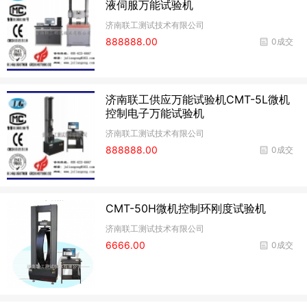
液伺服万能试验机
济南联工测试技术有限公司
888888.00
0成交
济南联工供应万能试验机CMT-5L微机
控制电子万能试验机
济南联工测试技术有限公司
888888.00
0成交
CMT-50H微机控制环刚度试验机
济南联工测试技术有限公司
6666.00
0成交