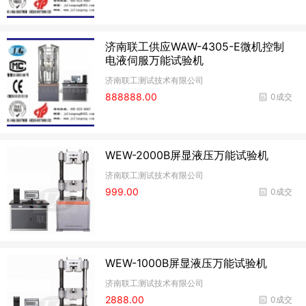
济南联工供应WAW-4305-E微机控制
电液伺服万能试验机
济南联工测试技术有限公司
888888.00
0成交
WEW-2000B屏显液压万能试验机
济南联工测试技术有限公司
999.00
0成交
WEW-1000B屏显液压万能试验机
济南联工测试技术有限公司
2888.00
0成交