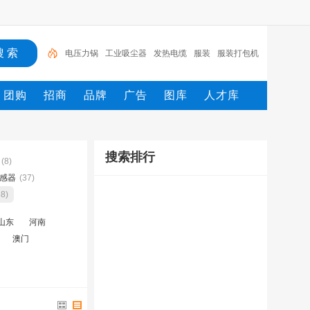
电压力锅
工业吸尘器
发热电缆
服装
服装打包机
服务/
工具
家用电器
电焊机
服务
团购
招商
品牌
广告
图库
人才库
搜索排行
(8)
感器
(37)
88)
山东
河南
澳门