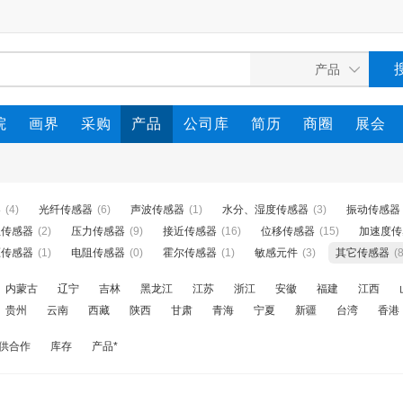
院
画界
采购
产品
公司库
简历
商圈
展会
器
(4)
光纤传感器
(6)
声波传感器
(1)
水分、湿度传感器
(3)
振动传感器
位传感器
(2)
压力传感器
(9)
接近传感器
(16)
位移传感器
(15)
加速度传
压传感器
(1)
电阻传感器
(0)
霍尔传感器
(1)
敏感元件
(3)
其它传感器
(
内蒙古
辽宁
吉林
黑龙江
江苏
浙江
安徽
福建
江西
贵州
云南
西藏
陕西
甘肃
青海
宁夏
新疆
台湾
香港
供合作
库存
产品*