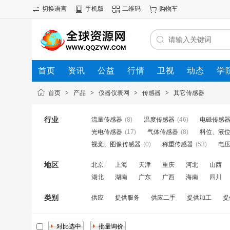
切换语言
手机版
二维码
购物车
首页
资讯
公益
行情
卫视
动态
学
首页
>
产品
>
仪器仪表网
>
传感器
>
其它传感器
行业
流量传感器
(8)
温度传感器
(46)
电磁传感
光电传感器
(17)
气体传感器
(8)
料位、液
视觉、图像传感器
(0)
称重传感器
(53)
电
地区
北京
上海
天津
重庆
河北
山西
湖北
湖南
广东
广西
海南
四川
类别
供应
提供服务
供应二手
提供加工
提