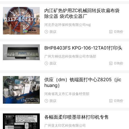
内江矿热炉用ZC机械回转反吹扁布袋
除尘器 袋式收尘器厂
河北乔达环保科技有限公司nqj
面议
0询价
BHP8403FS KPG-106-12TA01打印头
广州方桐信息科技有限公司市场部
面议
0询价
供应｛dm｝铣端面打中心Z8205｛jic
huang｝
河南省巩义市汇丰设备经营部
面议
0询价
各幅面柔印喷墨菲林打印机专售
广州亚太印艺科技有限公司