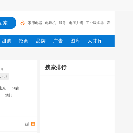
家用电器
电焊机
服务
电压力锅
工业吸尘器
发
热电缆
服装
服装打包机
服务/
工具
团购
招商
品牌
广告
图库
人才库
搜索排行
0)
表
(3)
山东
河南
澳门