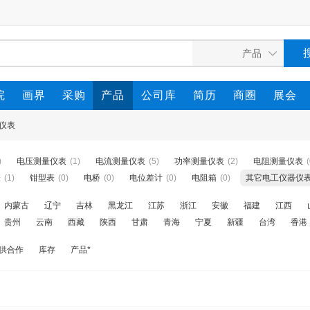
院
画界
采购
产品
公司库
简历
商圈
展会
仪表
)
电压测量仪表
(1)
电流测量仪表
(5)
功率测量仪表
(2)
电阻测量仪表
(
表
(1)
钳型表
(0)
电桥
(0)
电位差计
(0)
电阻箱
(0)
其它电工仪器仪
内蒙古
辽宁
吉林
黑龙江
江苏
浙江
安徽
福建
江西
贵州
云南
西藏
陕西
甘肃
青海
宁夏
新疆
台湾
香港
供合作
库存
产品*