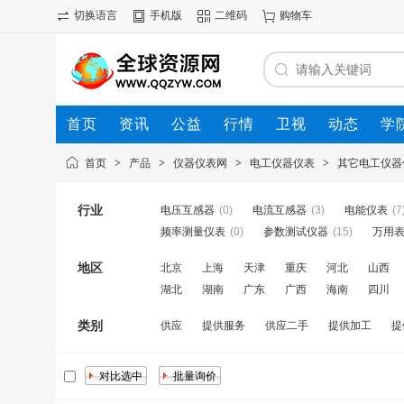
切换语言
手机版
二维码
购物车
首页
资讯
公益
行情
卫视
动态
学
首页
>
产品
>
仪器仪表网
>
电工仪器仪表
>
其它电工仪器
行业
电压互感器
(0)
电流互感器
(3)
电能仪表
(7
频率测量仪表
(0)
参数测试仪器
(15)
万用
地区
北京
上海
天津
重庆
河北
山西
湖北
湖南
广东
广西
海南
四川
类别
供应
提供服务
供应二手
提供加工
提