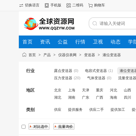
切换语言
手机版
二维码
购物车
首页
资讯
公益
行情
卫视
动态
学
首页
>
产品
>
仪器仪表网
>
变送器
>
液位变送器
行业
露点变送器
(0)
电容式变送器
(1)
液位变送
压力变送器
(20)
气体变送器
(0)
流量变送
地区
北京
上海
天津
重庆
河北
山西
湖北
湖南
广东
广西
海南
四川
类别
供应
提供服务
供应二手
提供加工
提