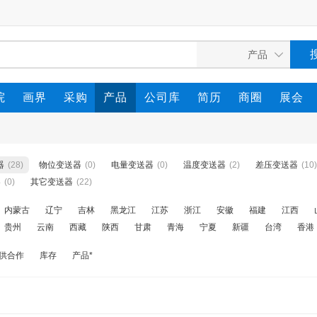
院
画界
采购
产品
公司库
简历
商圈
展会
器
(28)
物位变送器
(0)
电量变送器
(0)
温度变送器
(2)
差压变送器
(10)
器
(0)
其它变送器
(22)
内蒙古
辽宁
吉林
黑龙江
江苏
浙江
安徽
福建
江西
贵州
云南
西藏
陕西
甘肃
青海
宁夏
新疆
台湾
香港
供合作
库存
产品*