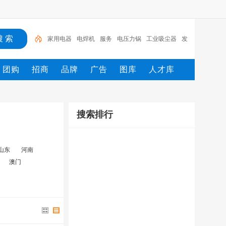
家用电器
电焊机
服务
电压力锅
工业吸尘器
发
热电缆
服装
服装打包机
服务/
工具
团购
招商
品牌
广告
图库
人才库
搜索排行
山东
河南
澳门