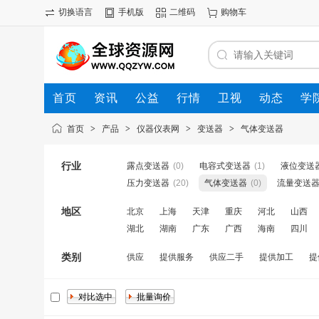
切换语言
手机版
二维码
购物车
首页
资讯
公益
行情
卫视
动态
学
首页
>
产品
>
仪器仪表网
>
变送器
>
气体变送器
行业
露点变送器
(0)
电容式变送器
(1)
液位变送
压力变送器
(20)
气体变送器
(0)
流量变送
地区
北京
上海
天津
重庆
河北
山西
湖北
湖南
广东
广西
海南
四川
类别
供应
提供服务
供应二手
提供加工
提