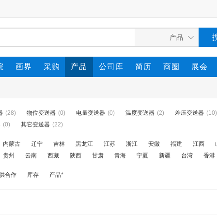
院
画界
采购
产品
公司库
简历
商圈
展会
器
(28)
物位变送器
(0)
电量变送器
(0)
温度变送器
(2)
差压变送器
(10)
器
(0)
其它变送器
(22)
内蒙古
辽宁
吉林
黑龙江
江苏
浙江
安徽
福建
江西
贵州
云南
西藏
陕西
甘肃
青海
宁夏
新疆
台湾
香港
供合作
库存
产品*