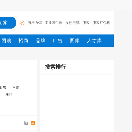
电压力锅
工业吸尘器
发热电缆
服装
服装打包机
服务/
工具
家用电器
电焊机
服务
团购
招商
品牌
广告
图库
人才库
搜索排行
山东
河南
澳门