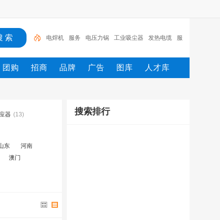
电焊机
服务
电压力锅
工业吸尘器
发热电缆
服
装
服装打包机
服务/
工具
家用电器
团购
招商
品牌
广告
图库
人才库
搜索排行
应器
(13)
山东
河南
澳门