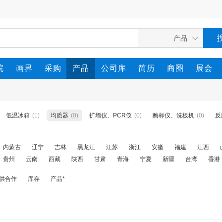
院
画界
采购
产品
公司库
简历
商圈
展会
低温冰箱
(1)
均质器
(0)
扩增仪、PCR仪
(0)
酶标仪、洗板机
(0)
反
内蒙古
辽宁
吉林
黑龙江
江苏
浙江
安徽
福建
江西
贵州
云南
西藏
陕西
甘肃
青海
宁夏
新疆
台湾
香港
供合作
库存
产品*