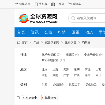
切换语言
手机版
二维码
购物车
首页
资讯
公益
行情
卫视
动态
学
首页
>
产品
>
仪器仪表网
>
生物仪器
>
均质器
行业
化学分析仪
(0)
发酵罐
(4)
冷冻干燥机
(0)
其它生物仪器
(47)
地区
北京
上海
天津
重庆
河北
山西
湖北
湖南
广东
广西
海南
四川
类别
供应
提供服务
供应二手
提供加工
提