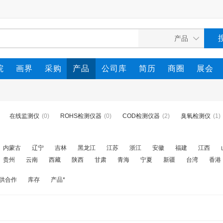
院
画界
采购
产品
公司库
简历
商圈
展会
在线监测仪
(0)
ROHS检测仪器
(0)
COD检测仪器
(2)
臭氧检测仪
(1)
内蒙古
辽宁
吉林
黑龙江
江苏
浙江
安徽
福建
江西
贵州
云南
西藏
陕西
甘肃
青海
宁夏
新疆
台湾
香港
供合作
库存
产品*