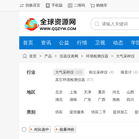
切换语言
手机版
二维码
购物车
首页
资讯
公益
行情
卫视
动态
学
首页
>
产品
>
仪器仪表网
>
环境检测仪器
>
大气采样仪
行业
大气采样仪
(10)
粉尘采样仪
(4)
噪音计
(4)
其它环境检测仪器
(57)
地区
北京
上海
天津
重庆
河北
山西
湖北
湖南
广东
广西
海南
四川
类别
供应
提供服务
供应二手
提供加工
提