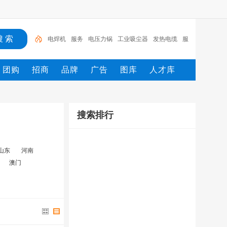
电焊机
服务
电压力锅
工业吸尘器
发热电缆
服
装
服装打包机
服务/
工具
家用电器
团购
招商
品牌
广告
图库
人才库
搜索排行
山东
河南
澳门