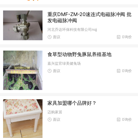
重庆DMF-ZM-20速连式电磁脉冲阀 批
发电磁脉冲阀
河北乔达环保科技有限公司nqj
面议
0询价
食草型动物野兔豚鼠养殖基地
嘉兴盐官绿美健兔场
面议
0询价
家具加盟哪个品牌好？
迈购家居
面议
0询价