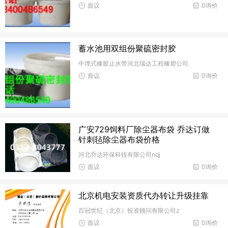
面议
0询价
蓄水池用双组份聚硫密封胶
中埋式橡胶止水带河北瑞达工程橡塑公司
面议
0询价
广安729饲料厂除尘器布袋 乔达订做
针刺毡除尘器布袋价格
河北乔达环保科技有限公司nqj
面议
0询价
北京机电安装资质代办转让升级挂靠
百冠世纪（北京）投资顾问有限公司z
面议
0询价