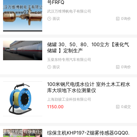
号FRFQ
武汉万维博帆电子有限公司
面议
0询价
储罐 30、50、80、100立方【液化气
储罐 】定制生产
玉柴东特专用汽车有限公司
面议
0询价
100米钢尺电缆水位计 室外土木工程水
库大坝地下水位测量仪
上海劢骏工业科技有限公司
1150.00
0成交
综保主机KHP197-Z烟雾传感器GQQ0.