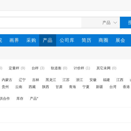
院
画界
采购
产品
公司库
简历
商圈
展会
0)
定量秤
(9)
台秤
(3)
轨道衡
(0)
计价秤
(1)
其它未网
(0)
内蒙古
辽宁
吉林
黑龙江
江苏
浙江
安徽
福建
江西
贵州
云南
西藏
陕西
甘肃
青海
宁夏
新疆
台湾
香港
供合作
库存
产品*