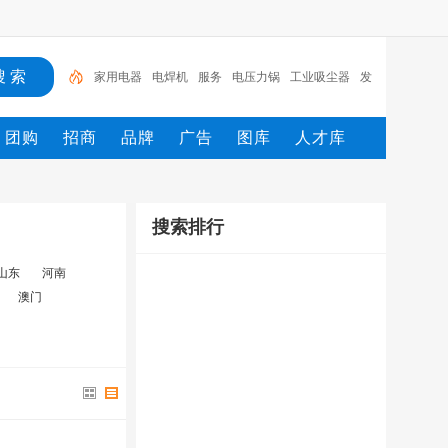
家用电器
电焊机
服务
电压力锅
工业吸尘器
发
热电缆
服装
服装打包机
服务/
工具
团购
招商
品牌
广告
图库
人才库
搜索排行
山东
河南
澳门