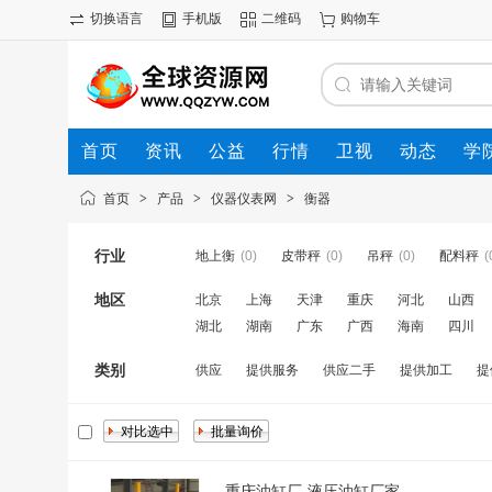
切换语言
手机版
二维码
购物车
首页
资讯
公益
行情
卫视
动态
学
首页
>
产品
>
仪器仪表网
>
衡器
行业
地上衡
(0)
皮带秤
(0)
吊秤
(0)
配料秤
(
地区
北京
上海
天津
重庆
河北
山西
湖北
湖南
广东
广西
海南
四川
类别
供应
提供服务
供应二手
提供加工
提
重庆油缸厂-液压油缸厂家