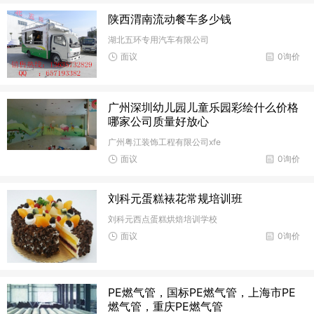
陕西渭南流动餐车多少钱
湖北五环专用汽车有限公司
面议
0询价
广州深圳幼儿园儿童乐园彩绘什么价格
哪家公司质量好放心
广州粤江装饰工程有限公司xfe
面议
0询价
刘科元蛋糕裱花常规培训班
刘科元西点蛋糕烘焙培训学校
面议
0询价
PE燃气管，国标PE燃气管，上海市PE
燃气管，重庆PE燃气管