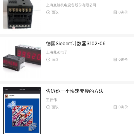
上海胤旭机电设备股份有限公司
面议
0询价
德国Siebert计数器S102-06
上海兆茗电子
面议
0询价
告诉你一个快速变瘦的方法
王伟伟
面议
0询价