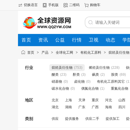
切换语言
手机版
二维码
购物车
首页
资讯
公益
行情
卫视
动态
学
首页
>
产品
>
全球化工网
>
有机化工原料
>
烷烃及衍生物
行业
烷烃及衍生物
(753)
烯烃及衍生物
(228)
炔
醚类
(23)
酐类
(3)
砜类
(2)
胺类
(69)
硝基物
(0)
卤化物
(0)
有机化工原料其它
(1
碳水化合物
(0)
偶氮化合物
(1)
重氮化合物
地区
北京
上海
天津
重庆
河北
山西
湖北
湖南
广东
广西
海南
四川
类别
供应
提供服务
供应二手
提供加工
提