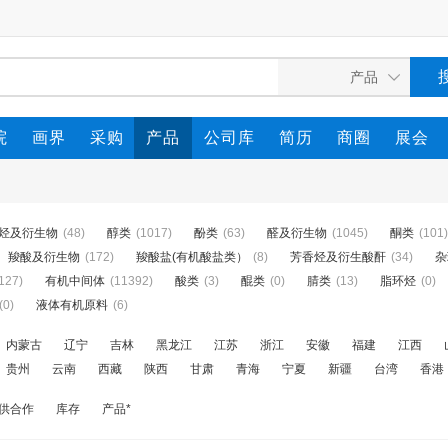
院
画界
采购
产品
公司库
简历
商圈
展会
烃及衍生物
(48)
醇类
(1017)
酚类
(63)
醛及衍生物
(1045)
酮类
(101)
羧酸及衍生物
(172)
羧酸盐(有机酸盐类）
(8)
芳香烃及衍生酸酐
(34)
杂
127)
有机中间体
(11392)
酸类
(3)
醌类
(0)
腈类
(13)
脂环烃
(0)
(0)
液体有机原料
(6)
内蒙古
辽宁
吉林
黑龙江
江苏
浙江
安徽
福建
江西
贵州
云南
西藏
陕西
甘肃
青海
宁夏
新疆
台湾
香港
供合作
库存
产品*