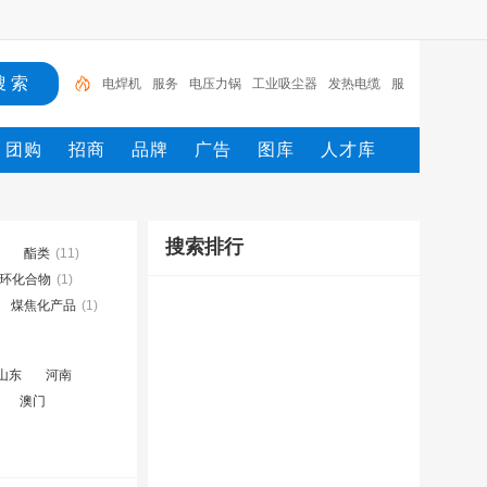
电焊机
服务
电压力锅
工业吸尘器
发热电缆
服
装
服装打包机
服务/
工具
家用电器
团购
招商
品牌
广告
图库
人才库
搜索排行
酯类
(11)
环化合物
(1)
煤焦化产品
(1)
山东
河南
澳门