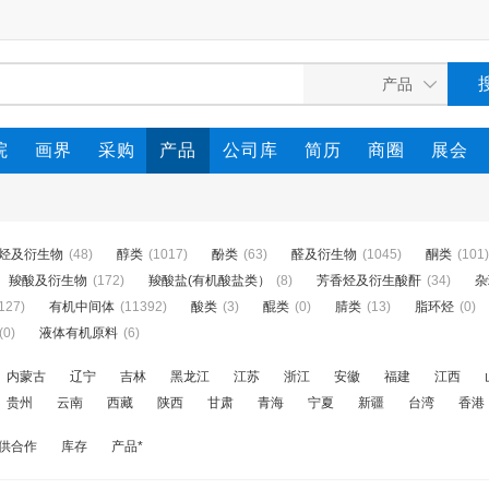
院
画界
采购
产品
公司库
简历
商圈
展会
烃及衍生物
(48)
醇类
(1017)
酚类
(63)
醛及衍生物
(1045)
酮类
(101)
羧酸及衍生物
(172)
羧酸盐(有机酸盐类）
(8)
芳香烃及衍生酸酐
(34)
杂
127)
有机中间体
(11392)
酸类
(3)
醌类
(0)
腈类
(13)
脂环烃
(0)
(0)
液体有机原料
(6)
内蒙古
辽宁
吉林
黑龙江
江苏
浙江
安徽
福建
江西
贵州
云南
西藏
陕西
甘肃
青海
宁夏
新疆
台湾
香港
供合作
库存
产品*