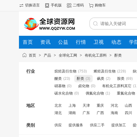
切换语言
手机版
二维码
购物车
首页
资讯
公益
行情
卫视
动态
学
首页
>
产品
>
全球化工网
>
有机化工原料
>
酐类
行业
烷烃及衍生物
(753)
烯烃及衍生物
(228)
炔
醚类
(23)
酐类
(3)
砜类
(2)
胺类
(69)
硝基物
(0)
卤化物
(0)
有机化工原料其它
(1
碳水化合物
(0)
偶氮化合物
(1)
重氮化合物
地区
北京
上海
天津
重庆
河北
山西
湖北
湖南
广东
广西
海南
四川
类别
供应
提供服务
供应二手
提供加工
提