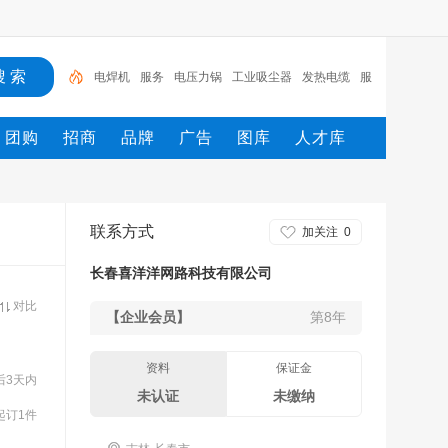
电焊机
服务
电压力锅
工业吸尘器
发热电缆
服
装
服装打包机
服务/
工具
家用电器
团购
招商
品牌
广告
图库
人才库
联系方式
加关注
0
长春喜洋洋网路科技有限公司
对比
【企业会员】
第8年
资料
保证金
后3天内
未认证
未缴纳
起订1件