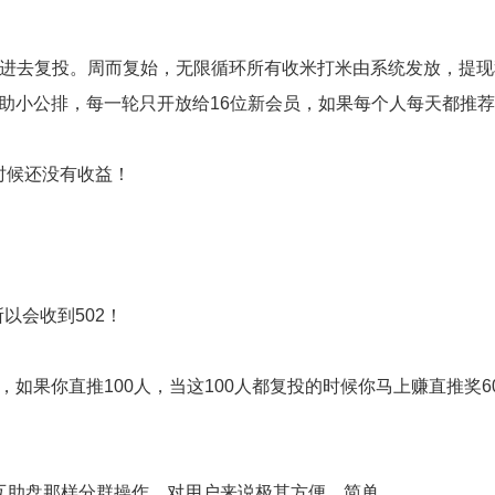
298进去复投。周而复始，无限循环所有收米打米由系统发放，提
助小公排，每一轮只开放给16位新会员，如果每个人每天都推
时候还没有收益！
所以会收到502！
如果你直推100人，当这100人都复投的时候你马上赚直推奖6
互助盘那样分群操作，对用户来说极其方便、简单。