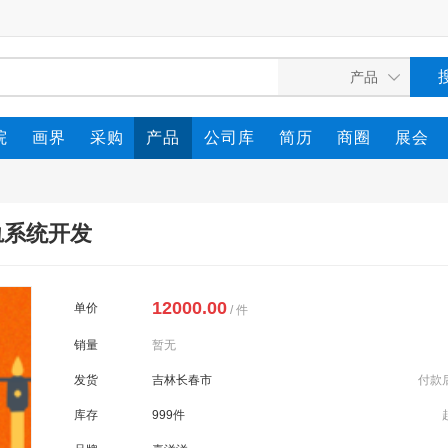
院
画界
采购
产品
公司库
简历
商圈
展会
轨系统开发
12000.00
单价
/ 件
销量
暂无
发货
吉林长春市
付款
库存
999件