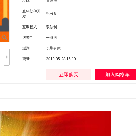
品牌
喜洋洋
直销软件开
拆分盘
发
互助模式
双轨制
级差制
一条线
过期
长期有效
更新
2019-05-28 15:19